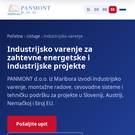
PANMONT
SL
DE
EN
SR
D.O.O.
Početna
›
Usluge
›
Industrijsko varenje
Industrijsko varenje za
zahtevne energetske i
industrijske projekte
PANMONT d.o.o. iz Maribora izvodi industrijsko
varenje, montažne radove, cevovodne sisteme i
tehničku podršku za projekte u Sloveniji, Austriji,
Nemačkoj i široj EU.
Pošaljite upit