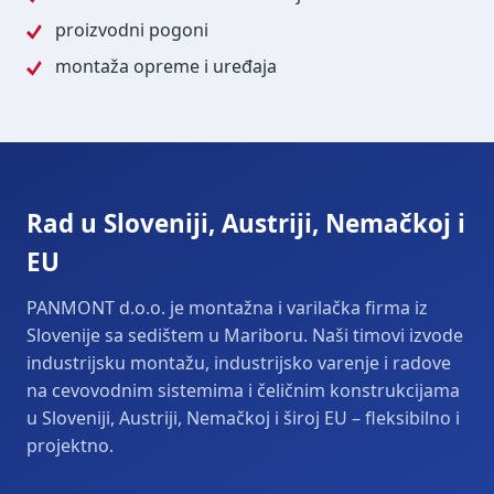
proizvodni pogoni
montaža opreme i uređaja
Rad u Sloveniji, Austriji, Nemačkoj i
EU
PANMONT d.o.o. je montažna i varilačka firma iz
Slovenije sa sedištem u Mariboru. Naši timovi izvode
industrijsku montažu, industrijsko varenje i radove
na cevovodnim sistemima i čeličnim konstrukcijama
u Sloveniji, Austriji, Nemačkoj i široj EU – fleksibilno i
projektno.