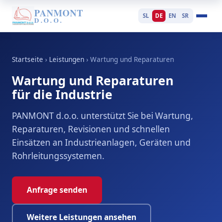
PANMONT
SL
DE
EN
SR
D.O.O.
Startseite
›
Leistungen
›
Wartung und Reparaturen
Wartung und Reparaturen
für die Industrie
PANMONT d.o.o. unterstützt Sie bei Wartung,
Reparaturen, Revisionen und schnellen
Einsätzen an Industrieanlagen, Geräten und
Rohrleitungssystemen.
Anfrage senden
Weitere Leistungen ansehen